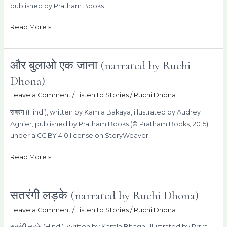
Ruchi
published by Pratham Books
Dhona)
Read More »
और बुलाओ एक जाना (narrated by Ruchi
और
बुलाओ
Dhona)
एक
Leave a Comment
/
Listen to Stories
/
Ruchi Dhona
जाना
(narrated
सबरंग (Hindi), written by Kamla Bakaya, illustrated by Audrey
by
Agnier, published by Pratham Books (© Pratham Books, 2015)
Ruchi
under a CC BY 4.0 license on StoryWeaver.
Dhona)
Read More »
सतरंगी लड़के (narrated by Ruchi Dhona)
सतरंगी
लड़के
Leave a Comment
/
Listen to Stories
/
Ruchi Dhona
(narrated
सतरंगी लड़के (Hindi), written by Kamla Bhasin, illustrated by Priya