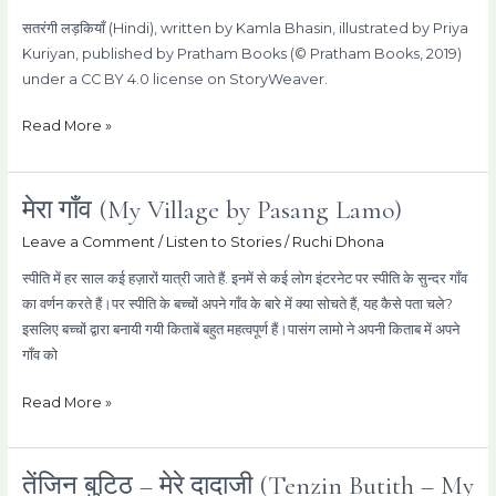
(narrated
सतरंगी लड़कियाँ (Hindi), written by Kamla Bhasin, illustrated by Priya
by
Kuriyan, published by Pratham Books (© Pratham Books, 2019)
Ruchi
under a CC BY 4.0 license on StoryWeaver.
Dhona)
Read More »
मेरा गाँव (My Village by Pasang Lamo)
मेरा
गाँव
Leave a Comment
/
Listen to Stories
/
Ruchi Dhona
(My
स्पीति में हर साल कई हज़ारों यात्री जाते हैं. इनमें से कई लोग इंटरनेट पर स्पीति के सुन्दर गाँव
Village
का वर्णन करते हैं।पर स्पीति के बच्चों अपने गाँव के बारे में क्या सोचते हैं, यह कैसे पता चले?
by
इसलिए बच्चों द्वारा बनायी गयी किताबें बहुत महत्वपूर्ण हैं।पासंग लामो ने अपनी किताब में अपने
Pasang
गाँव को
Lamo)
Read More »
तेंजिन बुटिठ – मेरे दादाजी (Tenzin Butith – My
तेंजिन