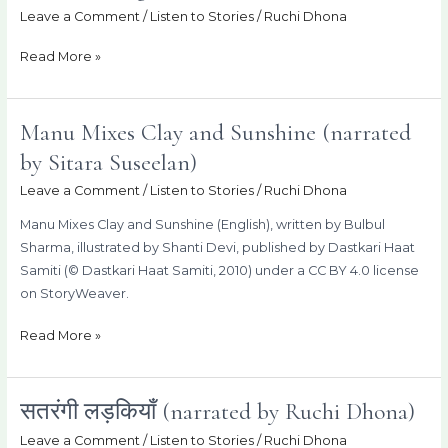
–
Leave a Comment
/
Listen to Stories
/
Ruchi Dhona
Ringzin
Dolma
Read More »
Manu Mixes Clay and Sunshine (narrated
Manu
Mixes
by Sitara Suseelan)
Clay
Leave a Comment
/
Listen to Stories
/
Ruchi Dhona
and
Sunshine
Manu Mixes Clay and Sunshine (English), written by Bulbul
(narrated
Sharma, illustrated by Shanti Devi, published by Dastkari Haat
by
Samiti (© Dastkari Haat Samiti, 2010) under a CC BY 4.0 license
Sitara
on StoryWeaver.
Suseelan)
Read More »
सतरंगी लड़कियाँ (narrated by Ruchi Dhona)
सतरंगी
लड़कियाँ
Leave a Comment
/
Listen to Stories
/
Ruchi Dhona