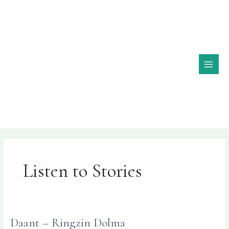
Skip
MAI
to
ME
content
Listen to Stories
Daant – Ringzin Dolma
Daant