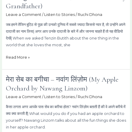
बुटिठ
Grandfather)
–
Leave a Comment
/
Listen to Stories
/
Ruchi Dhona
मेरे
दादाजी
जब हमने तेंजिन बुटिठ से पूछा की उनको दुनिया में सबसे ज्यादा किससे प्यार है, तो उन्होंने अपने
(Tenzin
दादाजी का नाम लिया| अगर आप उनके दादाजी के बारे में और जानना चाहते हैं तो यह वीडियो
Butith
देखें| When we asked Tenzin Butith about the one thing in the
–
world that she loves the most, she
My
Grandfather)
Read More »
मेरा सेब का बगीचा – नवांग लिंज़ोम (My Apple
मेरा
सेब
Orchard by Nawang Linzom)
का
Leave a Comment
/
Listen to Stories
/
Ruchi Dhona
बगीचा
–
कैसा लगता अगर आपके पास सेब का बग़ीचा होता? नवांग लिंज़ोम बताती हैं की वे अपने बग़ीचे में
नवांग
क्या क्या करती हैं| What would you do if you had an apple orchard to
लिंज़ोम
yourself? Nawang Linzom talks about all the fun things she does
(My
in her apple orchard.