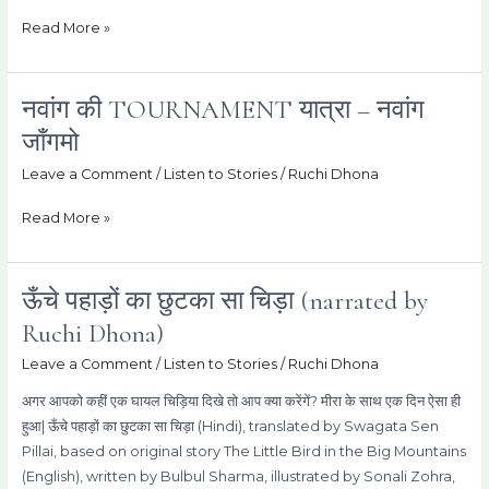
Apple
Orchard
Read More »
by
Nawang
Linzom)
नवांग की TOURNAMENT यात्रा – नवांग
नवांग
की
जाँगमो
TOURNAMENT
Leave a Comment
/
Listen to Stories
/
Ruchi Dhona
यात्रा
–
Read More »
नवांग
जाँगमो
ऊँचे पहाड़ों का छुटका सा चिड़ा (narrated by
ऊँचे
पहाड़ों
Ruchi Dhona)
का
Leave a Comment
/
Listen to Stories
/
Ruchi Dhona
छुटका
सा
अगर आपको कहीं एक घायल चिड़िया दिखे तो आप क्या करेंगें? मीरा के साथ एक दिन ऐसा ही
चिड़ा
हुआ| ऊँचे पहाड़ों का छुटका सा चिड़ा (Hindi), translated by Swagata Sen
(narrated
Pillai, based on original story The Little Bird in the Big Mountains
by
(English), written by Bulbul Sharma, illustrated by Sonali Zohra,