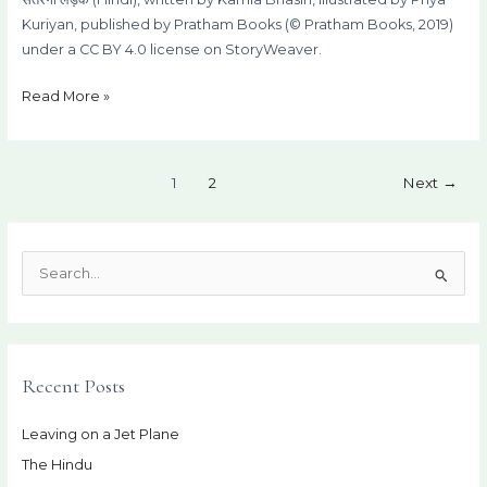
by
Kuriyan, published by Pratham Books (© Pratham Books, 2019)
Ruchi
under a CC BY 4.0 license on StoryWeaver.
Dhona)
Read More »
1
2
Next
→
S
e
a
r
Recent Posts
c
h
Leaving on a Jet Plane
f
The Hindu
o